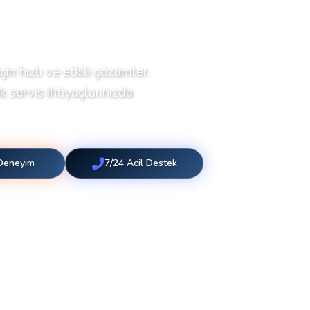
çin hızlı ve etkili çözümler.
 servis ihtiyaçlarınızda
 Deneyim
7/24 Acil Destek