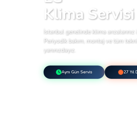
Klima Servisi
İstanbul genelinde klima arızalarınız i
Periyodik bakım, montaj ve tüm teknik
yanınızdayız.
Aynı Gün Servis
27 Yıl