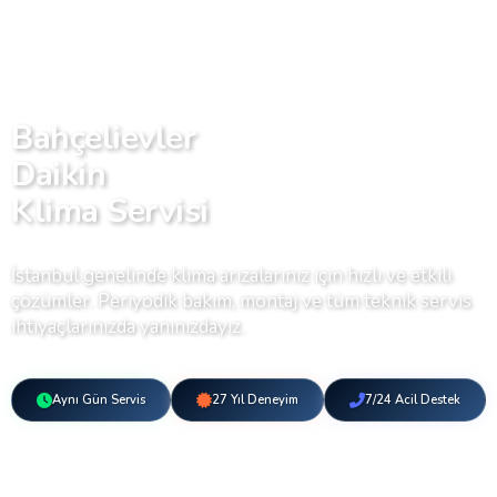
Bahçelievler
Daikin
Klima Servisi
İstanbul genelinde klima arızalarınız için hızlı ve etkili
çözümler. Periyodik bakım, montaj ve tüm teknik servis
ihtiyaçlarınızda yanınızdayız.
Aynı Gün Servis
27 Yıl Deneyim
7/24 Acil Destek