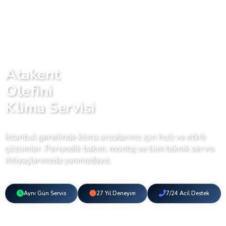
Atakent
Olefini
Klima Servisi
İstanbul genelinde klima arızalarınız için hızlı ve etkili
çözümler. Periyodik bakım, montaj ve tüm teknik servis
ihtiyaçlarınızda yanınızdayız.
Aynı Gün Servis
27 Yıl Deneyim
7/24 Acil Destek