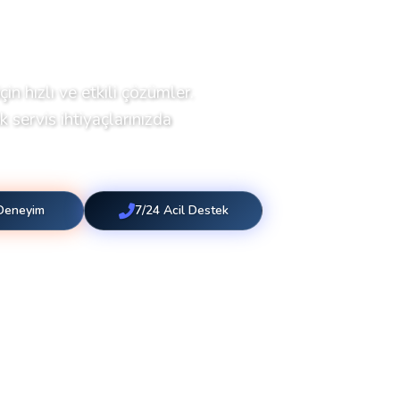
çin hızlı ve etkili çözümler.
 servis ihtiyaçlarınızda
 Deneyim
7/24 Acil Destek