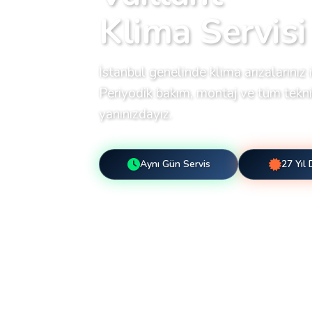
Klima Servisi
İstanbul genelinde klima arızalarınız i
Periyodik bakım, montaj ve tüm teknik
yanınızdayız.
Aynı Gün Servis
27 Yıl