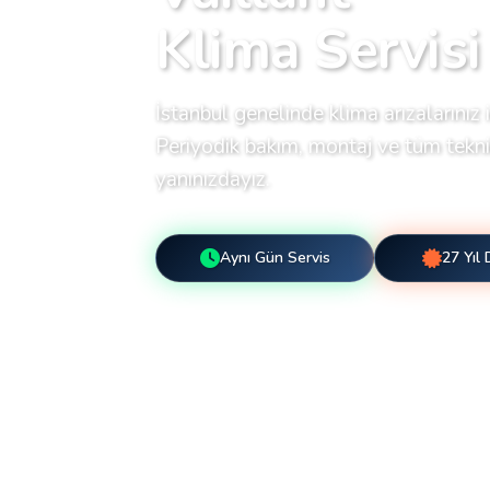
Klima Servisi
İstanbul genelinde klima arızalarınız i
Periyodik bakım, montaj ve tüm teknik
yanınızdayız.
Aynı Gün Servis
27 Yıl