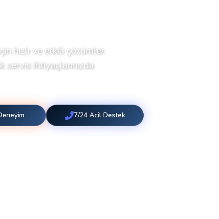
çin hızlı ve etkili çözümler.
 servis ihtiyaçlarınızda
 Deneyim
7/24 Acil Destek