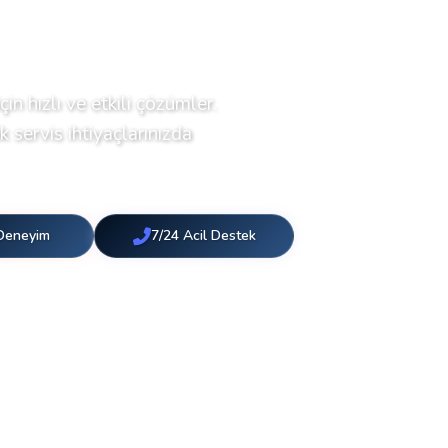
çin hızlı ve etkili çözümler.
 servis ihtiyaçlarınızda
 Deneyim
7/24 Acil Destek