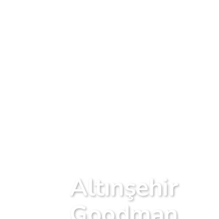
Altınşehir
Goodman