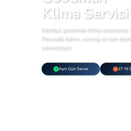
Klima Servisi
İstanbul genelinde klima arızalarınız i
Periyodik bakım, montaj ve tüm teknik
yanınızdayız.
Aynı Gün Servis
27 Yıl