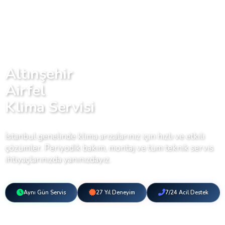
Altınşehir
Airfel
Klima Servisi
İstanbul genelinde klima arızalarınız için hızlı ve etkili
çözümler. Periyodik bakım, montaj ve tüm teknik servis
ihtiyaçlarınızda yanınızdayız.
Aynı Gün Servis
27 Yıl Deneyim
7/24 Acil Destek