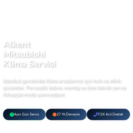
Alkent
Mitsubishi
Klima Servisi
İstanbul genelinde klima arızalarınız için hızlı ve etkili
çözümler. Periyodik bakım, montaj ve tüm teknik servis
ihtiyaçlarınızda yanınızdayız.
Aynı Gün Servis
27 Yıl Deneyim
7/24 Acil Destek