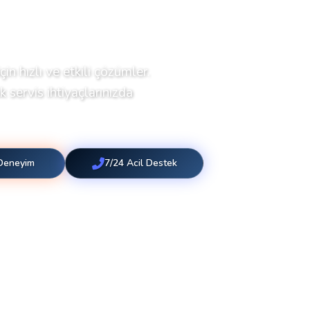
çin hızlı ve etkili çözümler.
 servis ihtiyaçlarınızda
 Deneyim
7/24 Acil Destek