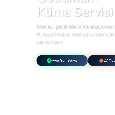
Klima Servisi
İstanbul genelinde klima arızalarınız i
Periyodik bakım, montaj ve tüm teknik
yanınızdayız.
Aynı Gün Servis
27 Yıl