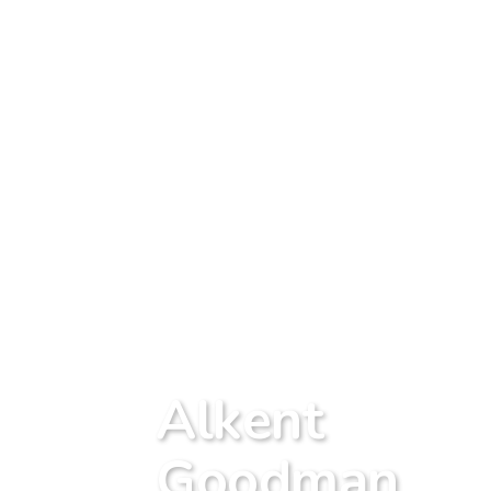
Alkent
Goodman