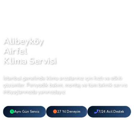
Alibeyköy
Airfel
Klima Servisi
İstanbul genelinde klima arızalarınız için hızlı ve etkili
çözümler. Periyodik bakım, montaj ve tüm teknik servis
ihtiyaçlarınızda yanınızdayız.
Aynı Gün Servis
27 Yıl Deneyim
7/24 Acil Destek