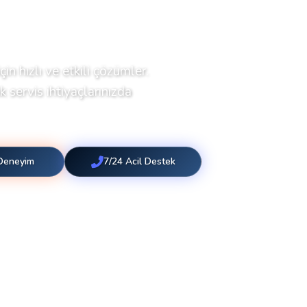
çin hızlı ve etkili çözümler.
 servis ihtiyaçlarınızda
 Deneyim
7/24 Acil Destek