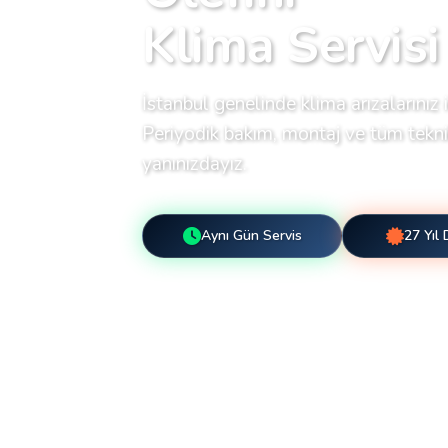
Klima Servisi
İstanbul genelinde klima arızalarınız i
Periyodik bakım, montaj ve tüm teknik
yanınızdayız.
Aynı Gün Servis
27 Yıl