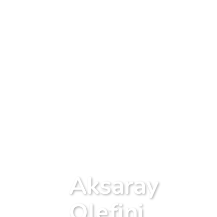
Aksaray
Olefini