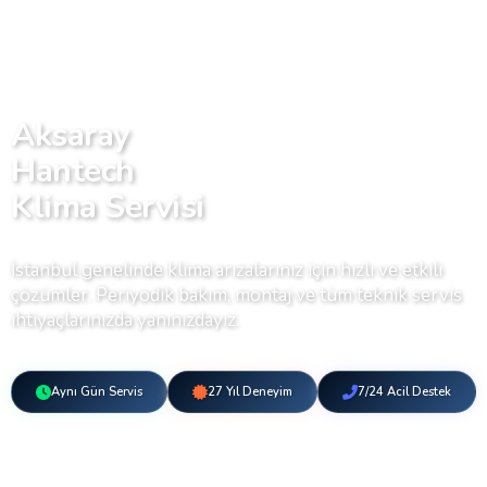
Aksaray
Hantech
Klima Servisi
İstanbul genelinde klima arızalarınız için hızlı ve etkili
çözümler. Periyodik bakım, montaj ve tüm teknik servis
ihtiyaçlarınızda yanınızdayız.
Aynı Gün Servis
27 Yıl Deneyim
7/24 Acil Destek