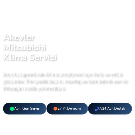
Akevler
Mitsubishi
Klima Servisi
İstanbul genelinde klima arızalarınız için hızlı ve etkili
çözümler. Periyodik bakım, montaj ve tüm teknik servis
ihtiyaçlarınızda yanınızdayız.
Aynı Gün Servis
27 Yıl Deneyim
7/24 Acil Destek