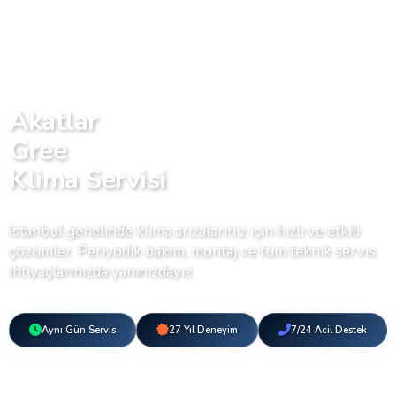
Akatlar
Gree
Klima Servisi
İstanbul genelinde klima arızalarınız için hızlı ve etkili
çözümler. Periyodik bakım, montaj ve tüm teknik servis
ihtiyaçlarınızda yanınızdayız.
Aynı Gün Servis
27 Yıl Deneyim
7/24 Acil Destek